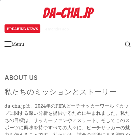
Skip
DA-CHA.JP
to
content
BREAKING NEWS
4 months ago
2024 FIFAビーチサッカー ワ
Menu
Primary
Menu
ABOUT US
私たちのミッションとストーリー
da-cha.jpは、2024年のFIFAビーチサッカーワールドカッ
プに関する深い分析を提供するために生まれました。私た
ちの目標は、サッカーファンやアスリート、そしてこのス
ポーツに興味を持つすべての人々に、ビーチサッカーの魅
力を伝えることです。私たちは、試合の背後にある戦略や