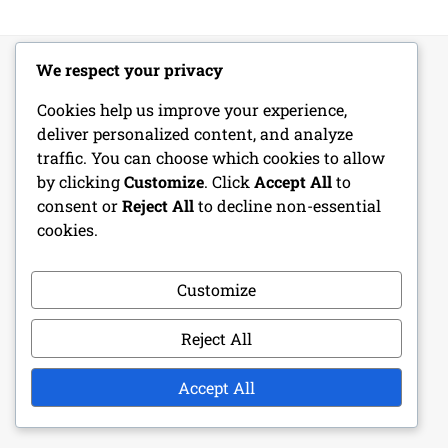
We respect your privacy
Cookies help us improve your experience,
法的情報
deliver personalized content, and analyze
traffic. You can choose which cookies to allow
お問い合わせ
by clicking
Customize
. Click
Accept All
to
クッキーポリシー
consent or
Reject All
to decline non-essential
cookies.
私たちは誰か
Customize
利用規約
あなたのプライバシー
Reject All
Accept All
カテゴリ