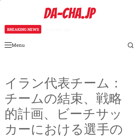
Skip
DA-CHA.JP
to
content
BREAKING NEWS
4 months ago
FIFAビーチサッカーにおける条件
Menu
Primary
Menu
イラン代表チーム：
チームの結束、戦略
的計画、ビーチサッ
カーにおける選手の