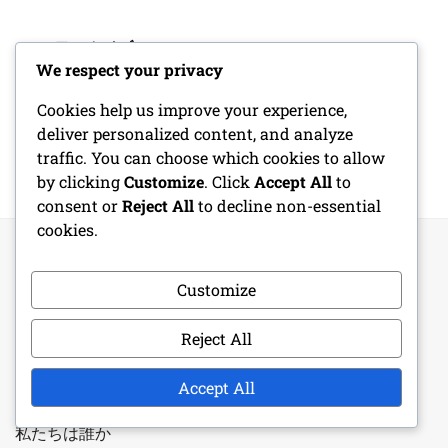
アーカイブ
We respect your privacy
February 2026
Cookies help us improve your experience,
deliver personalized content, and analyze
January 2026
traffic. You can choose which cookies to allow
by clicking
Customize
. Click
Accept All
to
consent or
Reject All
to decline non-essential
cookies.
Customize
法的情報
Reject All
お問い合わせ
Accept All
クッキーポリシー
私たちは誰か