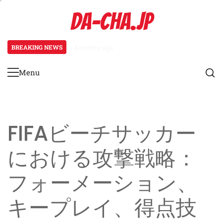
Skip
DA-CHA.JP
to
content
BREAKING NEWS
4 months ago
FIFAビーチサッカーにおける条件
Menu
Primary
Menu
FIFAビーチサッカー
における攻撃戦略：
フォーメーション、
キープレイ、得点技