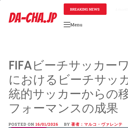
Skip
to
BREAKING NEWS
4 mont
DA-CHA.JP
content
Menu
Primary
Menu
FIFAビーチサッカー
におけるビーチサッ
統的サッカーからの
フォーマンスの成果
POSTED ON
16/01/2026
BY
著者：マルコ・ヴァレンテ